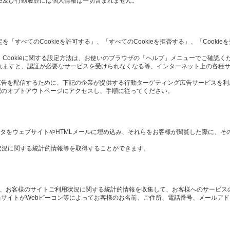
ie及び行動履歴には個人情報は一切含まれません。
定を「すべてのCookieを許可する」、「すべてのCookieを拒否する」、「Cook
 Cookieに関する設定方法は、お使いのブラウザの「ヘルプ」メニューでご確認く
択されますと、認証が必要なサービスを受けられなくなる等、インターネット上の各種
広告を配信するために、下記の企業が提供する行動ターゲティング広告サービスを利
記のオプトアウトページにアクセスし、手順に従ってください。
や画像データをウェブサイトやHTMLメールに埋め込み、それらをお客様が閲覧した際に、
状況に関する統計的情報等を取得することができます。
や、お客様のサイトご利用状況に関する統計的情報を収集して、お客様へのサービス
サイトがWebビーコン等によってお客様のお名前、ご住所、電話番号、メールア