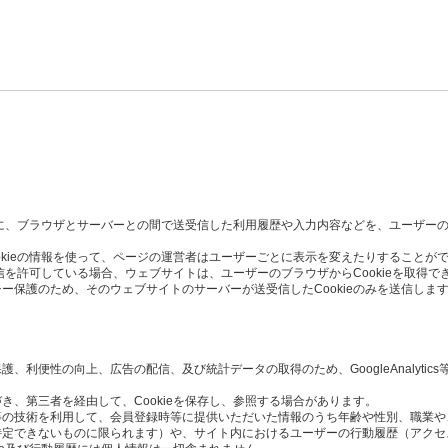
た時に、ブラウザとサーバーとの間で送受信した利用履歴や入力内容などを、ユーザー
okieの情報を使って、ページの運営者はユーザーごとに表示を変えたりすることが
受信を許可している場合、ウェブサイトは、ユーザーのブラウザからCookieを取得で
ー保護のため、そのウェブサイトのサーバーが送受信したCookieのみを送信しま
利便性の向上、広告の配信、及び統計データの取得のため、GoogleAnalytics
き、第三者を経由して、Cookieを保存し、参照する場合があります。
Script等の技術を利用して、会員登録時等に提供いただいた情報のうち年齢や性別、職
定できないものに限られます）や、サイト内におけるユーザーの行動履歴（アクセ